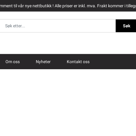
ment til vår nye nettbutikk ! Alle priser er inkl. mva. Frakt kommer i tilleg
Søk
Om oss
Nyheter
Kontakt oss