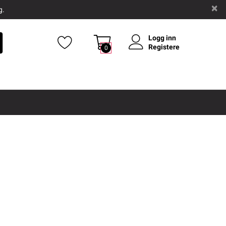
g.
Logg inn
Registere
0