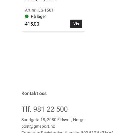
Art.nr.: LS-1501
På lager
415,00
Vis
Kontakt oss
Tlf. 981 22 500
Sundgata 18, 2080 Eidsvoll, Norge
post@gmsport.no
Corporate Registration Number: 899 510 542 MVA