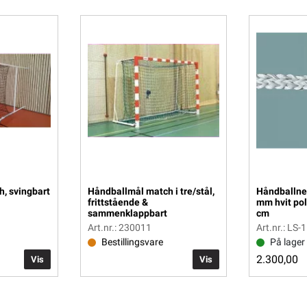
, svingbart
Håndballmål match i tre/stål,
Håndballne
frittstående &
mm hvit po
sammenklappbart
cm
Art.nr.: 230011
Art.nr.: LS-
Bestillingsvare
På lager
2.300,00
Vis
Vis