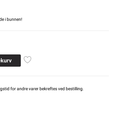
e i bunnen!
ekurv
stid for andre varer bekreftes ved bestilling.