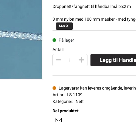
Droppnett/fangnett til håndballmål 3x2 m
3 mm nylon med 100 mm masker - med tyngd
..
Mer
På lager
Antall
Legg til Handl
Lagervarer kan leveres omgående, levering
Art.nr.:
LS-1109
Kategorier:
Nett
Del produktet