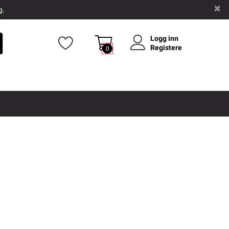
g.
Logg inn
Registere
0