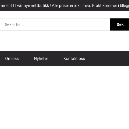
ment til vår nye nettbutikk ! Alle priser er inkl. mva. Frakt kommer i tilleg
Søk
Om oss
Nyheter
Kontakt oss