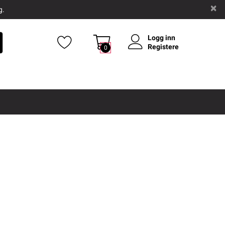
g.
Logg inn
Registere
0