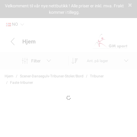
Velkomment til vår nye nettbutikk ! Alle priser er inkl. mva. Frakt
kommer i tillegg.
NO
Hjem
Filter
Ant. på lager
Hjem
Scener-Dansegulv-Tribuner-Stoler/Bord
Tribuner
Faste tribuner