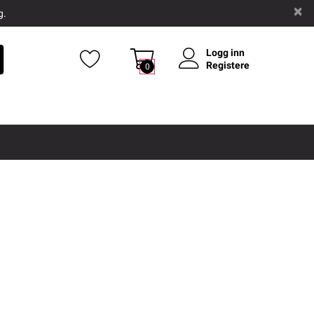
g.
Logg inn
Registere
0