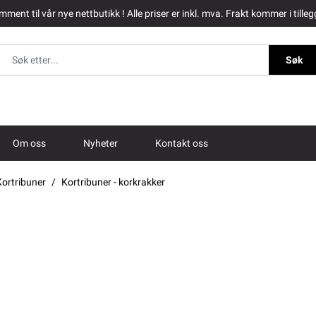
ment til vår nye nettbutikk ! Alle priser er inkl. mva. Frakt kommer i tilleg
Søk
Om oss
Nyheter
Kontakt oss
Kortribuner
Kortribuner - korkrakker