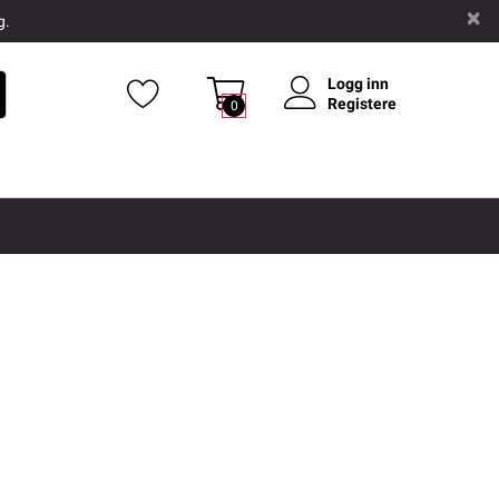
g.
Logg inn
Registere
0