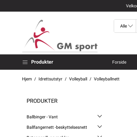
Velkom
Produkter
Forside
Hjem
Idrettsutstyr
Volleyball
Volleyballnett
PRODUKTER
Ballbinger - Vant
Ballfangernett -beskyttelsesnett