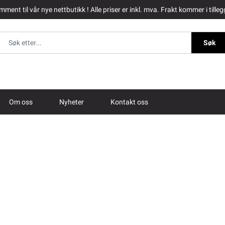
ment til vår nye nettbutikk ! Alle priser er inkl. mva. Frakt kommer i tilleg
Søk
Om oss
Nyheter
Kontakt oss