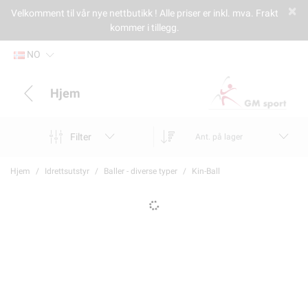
Velkomment til vår nye nettbutikk ! Alle priser er inkl. mva. Frakt
kommer i tillegg.
NO
Hjem
Filter
Ant. på lager
Hjem
Idrettsutstyr
Baller - diverse typer
Kin-Ball