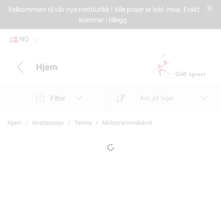
Velkomment til vår nye nettbutikk ! Alle priser er inkl. mva. Frakt
kommer i tillegg.
NO
Hjem
Filter
Ant. på lager
Hjem
Idrettsutstyr
Tennis
Midtstrammebånd