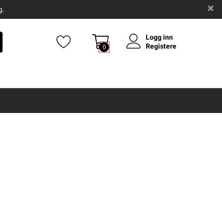
g.
Logg inn
Registere
0