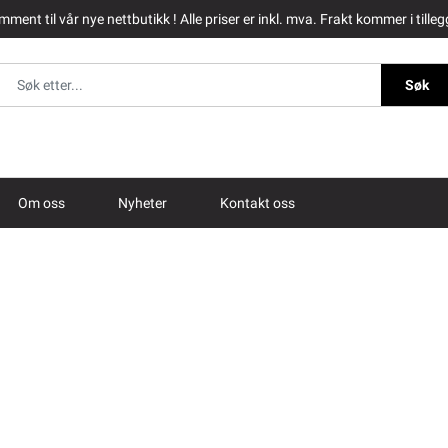
ment til vår nye nettbutikk ! Alle priser er inkl. mva. Frakt kommer i tilleg
Søk
Om oss
Nyheter
Kontakt oss