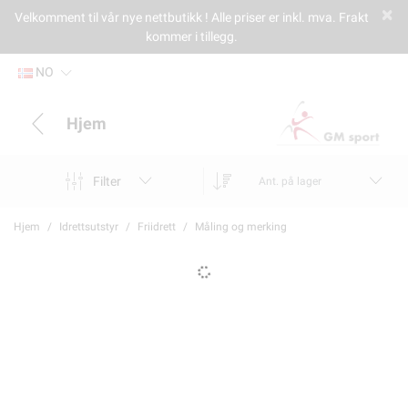
Velkomment til vår nye nettbutikk ! Alle priser er inkl. mva. Frakt
kommer i tillegg.
NO
Hjem
Filter
Ant. på lager
Hjem
Idrettsutstyr
Friidrett
Måling og merking