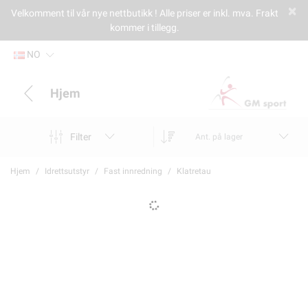
Velkomment til vår nye nettbutikk ! Alle priser er inkl. mva. Frakt
kommer i tillegg.
NO
Hjem
Filter
Ant. på lager
Hjem
Idrettsutstyr
Fast innredning
Klatretau