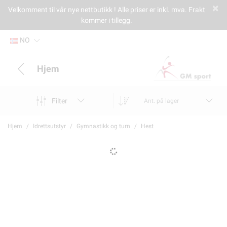
Velkomment til vår nye nettbutikk ! Alle priser er inkl. mva. Frakt
kommer i tillegg.
NO
Hjem
Filter
Ant. på lager
Hjem
Idrettsutstyr
Gymnastikk og turn
Hest