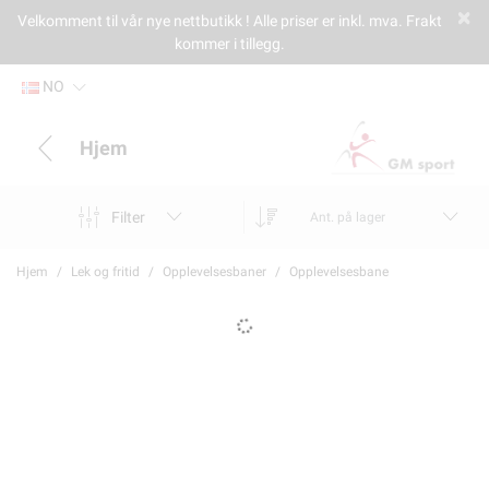
Velkomment til vår nye nettbutikk ! Alle priser er inkl. mva. Frakt
kommer i tillegg.
NO
Hjem
Filter
Ant. på lager
Hjem
Lek og fritid
Opplevelsesbaner
Opplevelsesbane