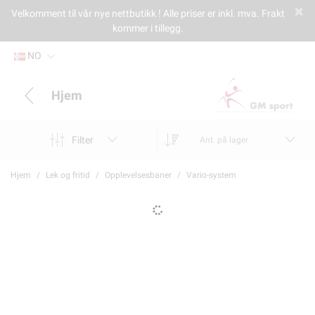
Velkomment til vår nye nettbutikk ! Alle priser er inkl. mva. Frakt
kommer i tillegg.
NO
Hjem
Filter
Ant. på lager
Hjem
Lek og fritid
Opplevelsesbaner
Vario-system