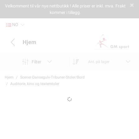
Velkomment til vår nye nettbutikk ! Alle priser er inkl. mva. Frakt
kommer i tillegg.
NO
Hjem
Filter
Ant. på lager
Hjem
Scener-Dansegulv-Tribuner-Stoler/Bord
Auditorie, kino og teaterstoler