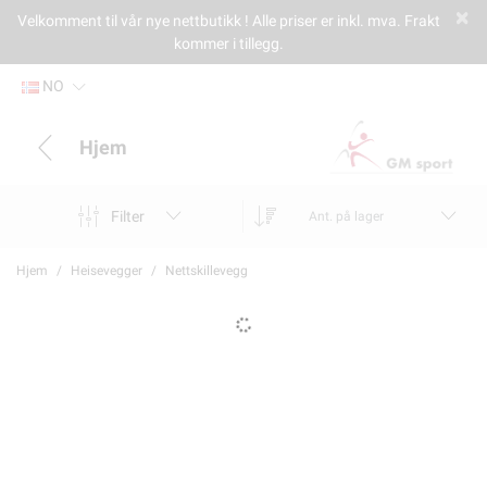
Velkomment til vår nye nettbutikk ! Alle priser er inkl. mva. Frakt
kommer i tillegg.
NO
Hjem
Filter
Ant. på lager
Hjem
Heisevegger
Nettskillevegg