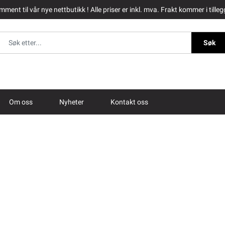
ment til vår nye nettbutikk ! Alle priser er inkl. mva. Frakt kommer i tilleg
Søk
Om oss
Nyheter
Kontakt oss