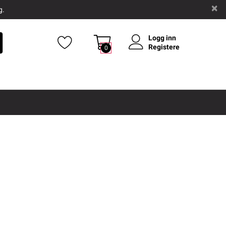
g.
Logg inn
Registere
0