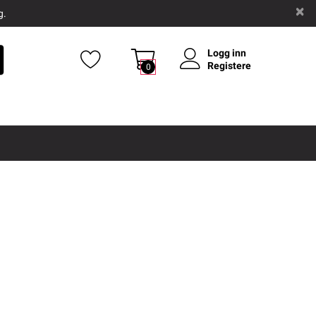
g.
Logg inn
Registere
0