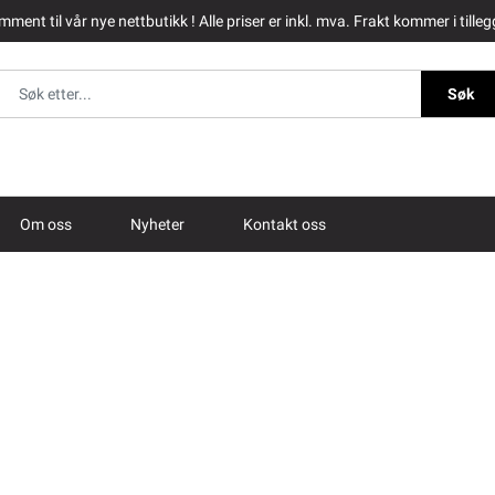
ment til vår nye nettbutikk ! Alle priser er inkl. mva. Frakt kommer i tilleg
Søk
Om oss
Nyheter
Kontakt oss