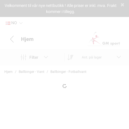
Velkomment til vår nye nettbutikk ! Alle priser er inkl. mva. Frakt
kommer i tillegg.
NO
Hjem
Filter
Ant. på lager
Hjem
Ballbinger - Vant
Ballbinger - Fotballvant