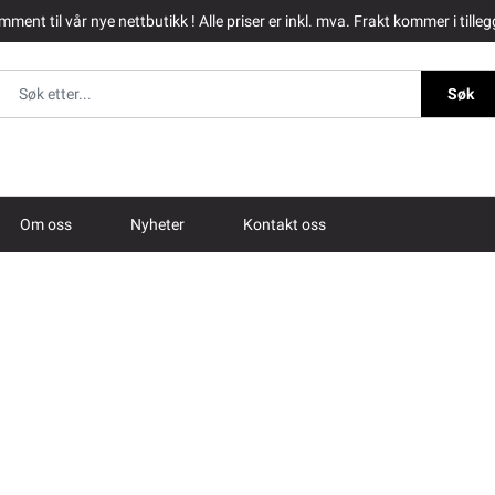
ment til vår nye nettbutikk ! Alle priser er inkl. mva. Frakt kommer i tilleg
Søk
Om oss
Nyheter
Kontakt oss