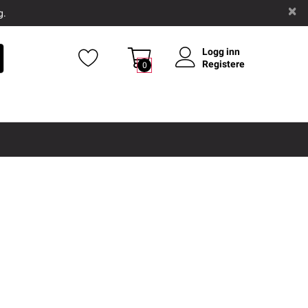
g.
Logg inn
Registere
0