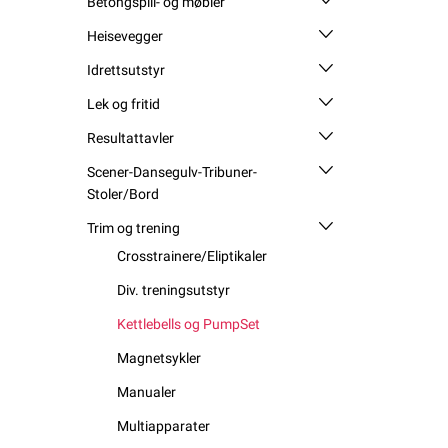
Betongspill- og møbler
Heisevegger
Idrettsutstyr
Lek og fritid
Resultattavler
Scener-Dansegulv-Tribuner-
Stoler/Bord
Trim og trening
Crosstrainere/Eliptikaler
Div. treningsutstyr
Kettlebells og PumpSet
Magnetsykler
Manualer
Multiapparater