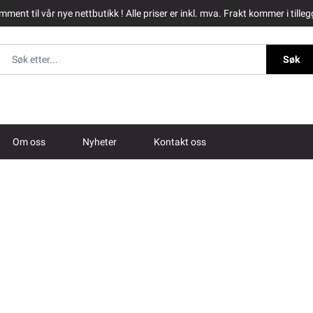
ment til vår nye nettbutikk ! Alle priser er inkl. mva. Frakt kommer i tilleg
Søk
Om oss
Nyheter
Kontakt oss