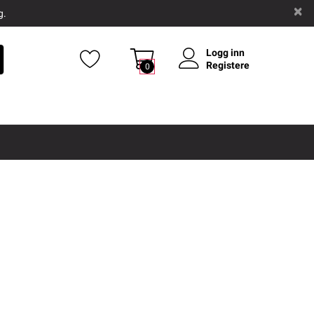
g.
Logg inn
Registere
0