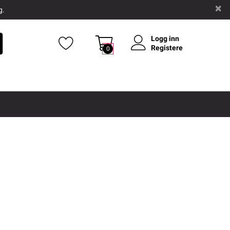
g.
Logg inn
Registere
0