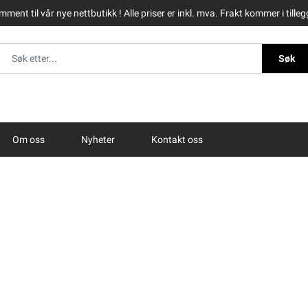
ment til vår nye nettbutikk ! Alle priser er inkl. mva. Frakt kommer i tilleg
Søk
Om oss
Nyheter
Kontakt oss