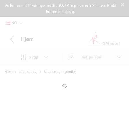
Velkomment til vår nye nettbutikk ! Alle priser er inkl. mva. Frakt
kommer i tillegg.
NO
Hjem
Filter
Ant. på lager
Hjem
Idrettsutstyr
Balanse og motorikk