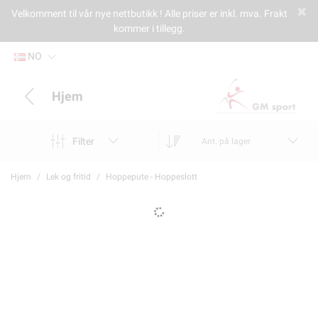
Velkomment til vår nye nettbutikk ! Alle priser er inkl. mva. Frakt
kommer i tillegg.
NO
Hjem
Filter
Ant. på lager
Hjem
Lek og fritid
Hoppepute - Hoppeslott