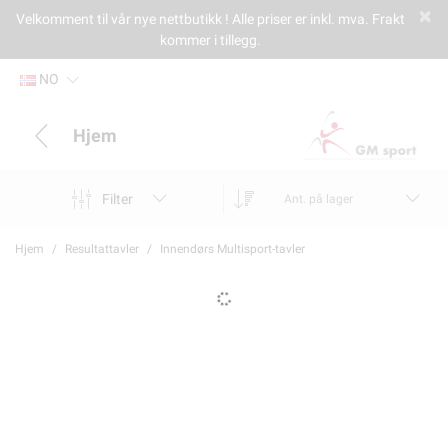
Velkomment til vår nye nettbutikk ! Alle priser er inkl. mva. Frakt
kommer i tillegg.
NO
Hjem
Filter
Ant. på lager
Hjem
Resultattavler
Innendørs Multisport-tavler