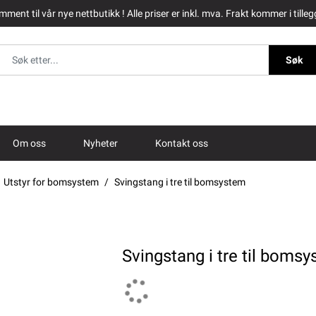
ment til vår nye nettbutikk ! Alle priser er inkl. mva. Frakt kommer i tilleg
Søk
Om oss
Nyheter
Kontakt oss
Utstyr for bomsystem
Svingstang i tre til bomsystem
Svingstang i tre til boms