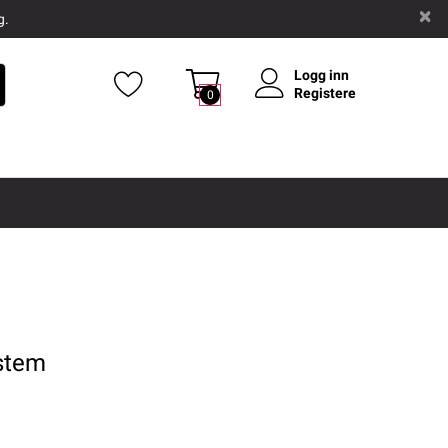
g.
Logg inn
Registere
0
ystem