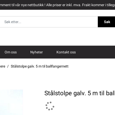
ment til vår nye nettbutikk ! Alle priser er inkl. mva. Frakt kommer i tilleg
Søk
Om oss
Nyheter
Kontakt oss
vere
Stålstolpe galv. 5 m til ballfangernett
Stålstolpe galv. 5 m til ba