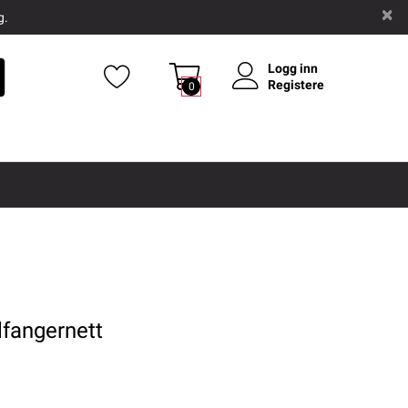
g.
Logg inn
Registere
0
llfangernett