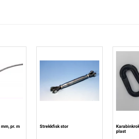
5 mm, pr. m
Strekkfisk stor
Karabinkrok/
plast