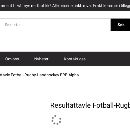
ment til vår nye nettbutikk ! Alle priser er inkl. mva. Frakt kommer i tilleg
Søk
Om oss
Nyheter
Kontakt oss
ttavle Fotball-Rugby-Landhockey FRB Alpha
Resultattavle Fotball-Ru