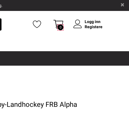
g.
Logg inn
Registere
0
gby-Landhockey FRB Alpha