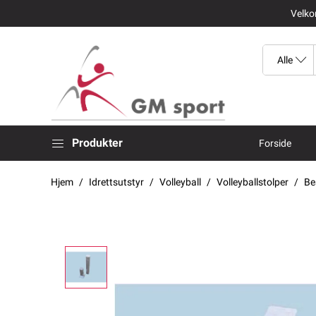
Velkom
Produkter
Forside
Hjem
Idrettsutstyr
Volleyball
Volleyballstolper
Be