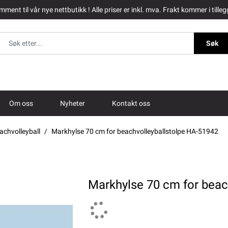
ment til vår nye nettbutikk ! Alle priser er inkl. mva. Frakt kommer i tilleg
Søk
Om oss
Nyheter
Kontakt oss
achvolleyball
Markhylse 70 cm for beachvolleyballstolpe HA-51942
Markhylse 70 cm for beac