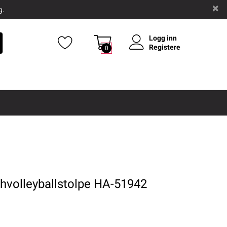
g.
Logg inn
Registere
0
hvolleyballstolpe HA-51942