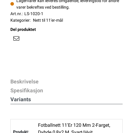
Lagervarer kan leveres omgående, leveringstid for andre
varer bekreftes ved bestilling.
Art.nr.:
LS-1020-1
Kategorier:
Nett til 11'er-mål
Del produktet
Beskrivelse
Spesifikasjon
Variants
Fotballnett 11'er 120 Mm 2-Farget,
Dybde 0,8x2 M, Svart/hvit