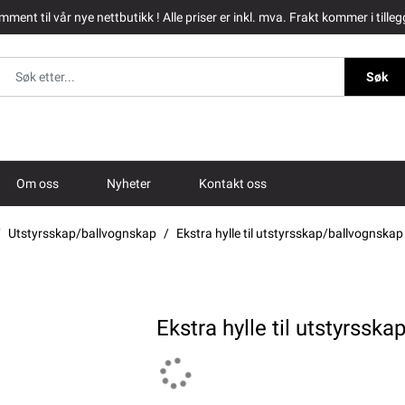
ment til vår nye nettbutikk ! Alle priser er inkl. mva. Frakt kommer i tilleg
Søk
Om oss
Nyheter
Kontakt oss
Utstyrsskap/ballvognskap
Ekstra hylle til utstyrsskap/ballvognska
Ekstra hylle til utstyrssk