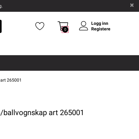
g.
Logg inn
Registere
0
p art 265001
ap/ballvognskap art 265001